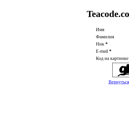
Teacode.c
Имя
Фамилия
Ник
*
E-mail
*
Код на картинк
Вернуться