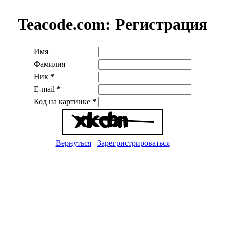
Teacode.com:
Регистрация
Имя
Фамилия
Ник
*
E-mail
*
Код на картинке
*
Вернуться
Зарегристрироваться