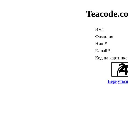
Teacode.c
Имя
Фамилия
Ник
*
E-mail
*
Код на картинк
Вернуться