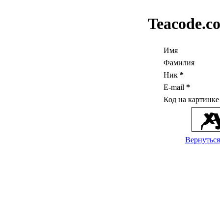
Teacode.c
Имя
Фамилия
Ник
*
E-mail
*
Код на картинк
Вернуться