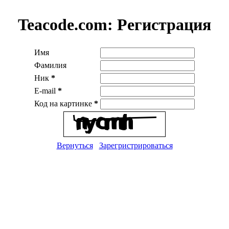
Teacode.com:
Регистрация
Имя
Фамилия
Ник
*
E-mail
*
Код на картинке
*
Вернуться
Зарегристрироваться