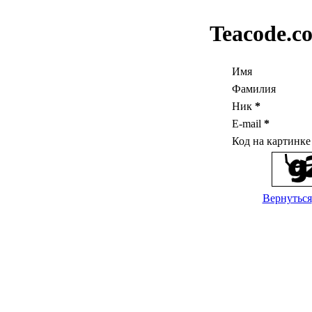
Teacode.c
Имя
Фамилия
Ник
*
E-mail
*
Код на картинк
Вернуться