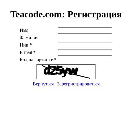
Teacode.com:
Регистрация
Имя
Фамилия
Ник
*
E-mail
*
Код на картинке
*
Вернуться
Зарегристрироваться