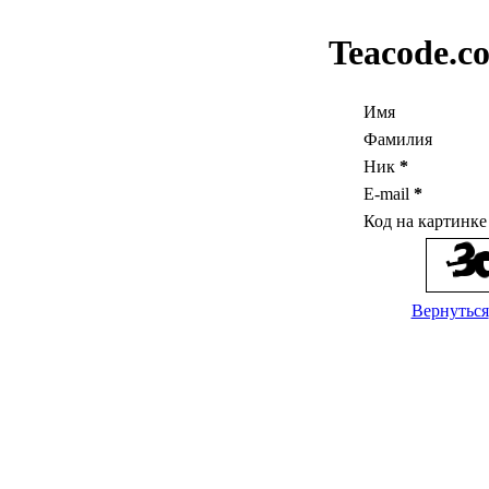
Teacode.c
Имя
Фамилия
Ник
*
E-mail
*
Код на картинк
Вернуться