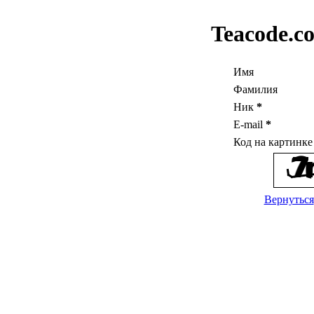
Teacode.c
Имя
Фамилия
Ник
*
E-mail
*
Код на картинк
Вернуться