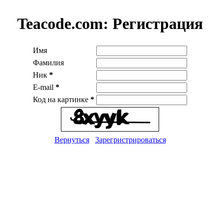
Teacode.com:
Регистрация
Имя
Фамилия
Ник
*
E-mail
*
Код на картинке
*
Вернуться
Зарегристрироваться