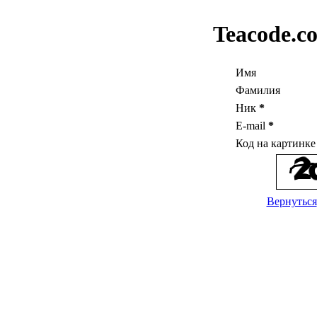
Teacode.c
Имя
Фамилия
Ник
*
E-mail
*
Код на картинк
Вернуться