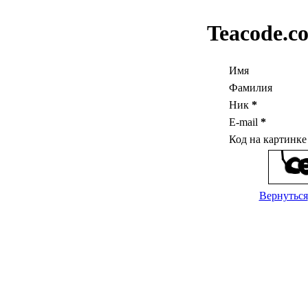
Teacode.c
Имя
Фамилия
Ник
*
E-mail
*
Код на картинк
Вернуться