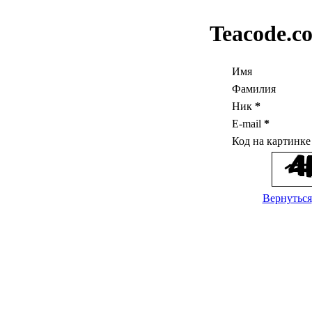
Teacode.c
Имя
Фамилия
Ник
*
E-mail
*
Код на картинк
Вернуться