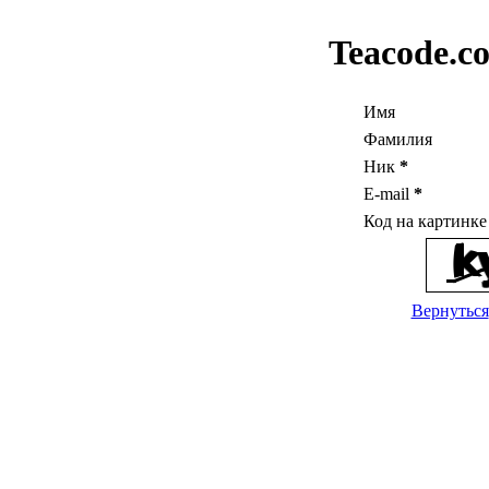
Teacode.c
Имя
Фамилия
Ник
*
E-mail
*
Код на картинк
Вернуться