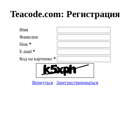
Teacode.com:
Регистрация
Имя
Фамилия
Ник
*
E-mail
*
Код на картинке
*
Вернуться
Зарегристрироваться