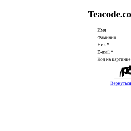
Teacode.c
Имя
Фамилия
Ник
*
E-mail
*
Код на картинк
Вернуться