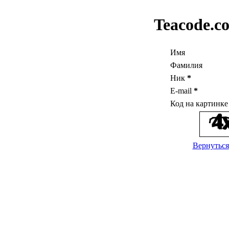
Teacode.c
Имя
Фамилия
Ник
*
E-mail
*
Код на картинк
Вернуться