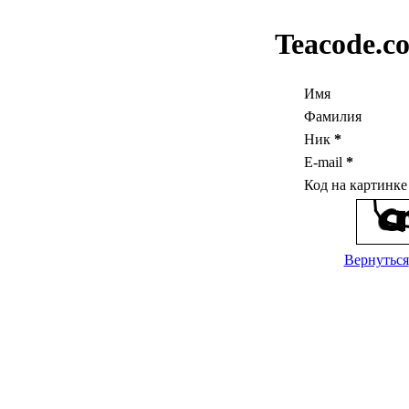
Teacode.c
Имя
Фамилия
Ник
*
E-mail
*
Код на картинк
Вернуться