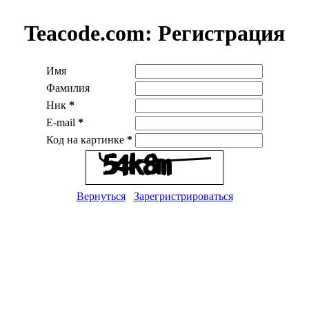
Teacode.com:
Регистрация
Имя
Фамилия
Ник
*
E-mail
*
Код на картинке
*
Вернуться
Зарегристрироваться