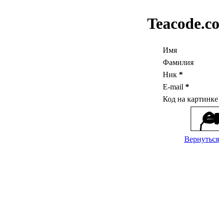
Teacode.c
Имя
Фамилия
Ник
*
E-mail
*
Код на картинк
Вернуться