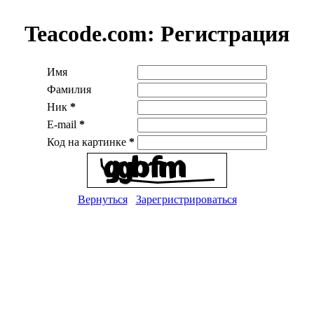
Teacode.com:
Регистрация
Имя
Фамилия
Ник
*
E-mail
*
Код на картинке
*
Вернуться
Зарегристрироваться