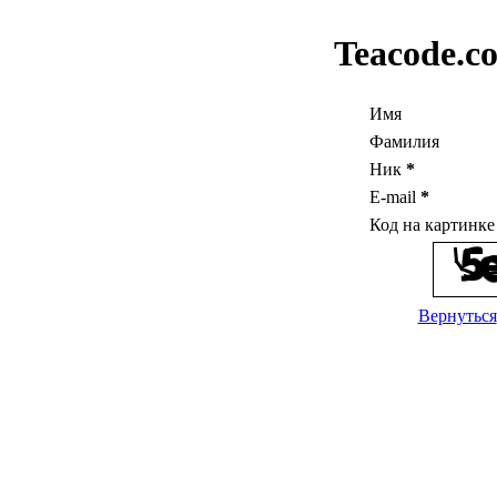
Teacode.c
Имя
Фамилия
Ник
*
E-mail
*
Код на картинк
Вернуться