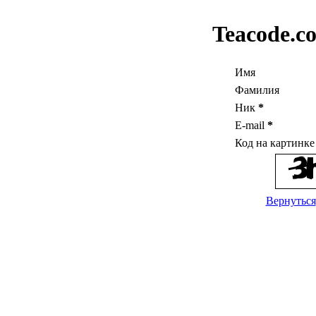
Teacode.c
Имя
Фамилия
Ник
*
E-mail
*
Код на картинк
Вернуться