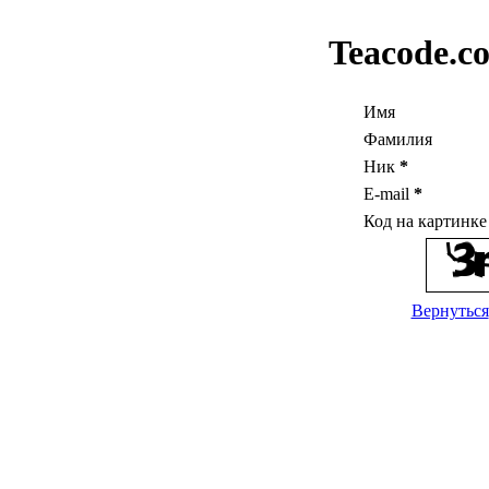
Teacode.c
Имя
Фамилия
Ник
*
E-mail
*
Код на картинк
Вернуться