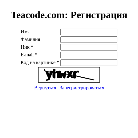
Teacode.com:
Регистрация
Имя
Фамилия
Ник
*
E-mail
*
Код на картинке
*
Вернуться
Зарегристрироваться