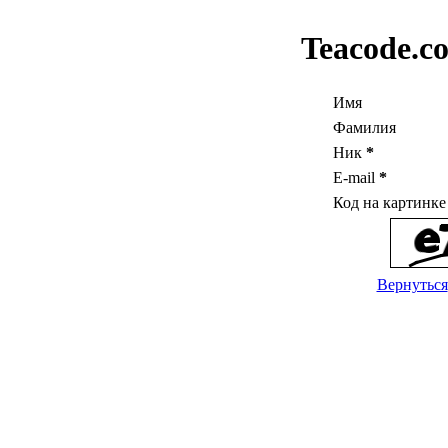
Teacode.c
Имя
Фамилия
Ник
*
E-mail
*
Код на картинк
Вернуться