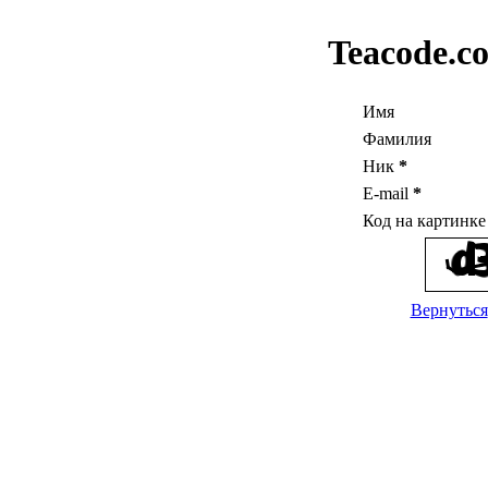
Teacode.c
Имя
Фамилия
Ник
*
E-mail
*
Код на картинк
Вернуться