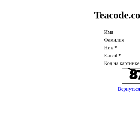
Teacode.c
Имя
Фамилия
Ник
*
E-mail
*
Код на картинк
Вернуться