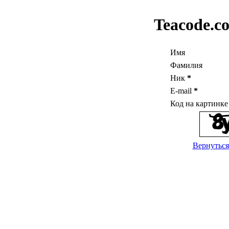
Teacode.c
Имя
Фамилия
Ник
*
E-mail
*
Код на картинк
Вернуться