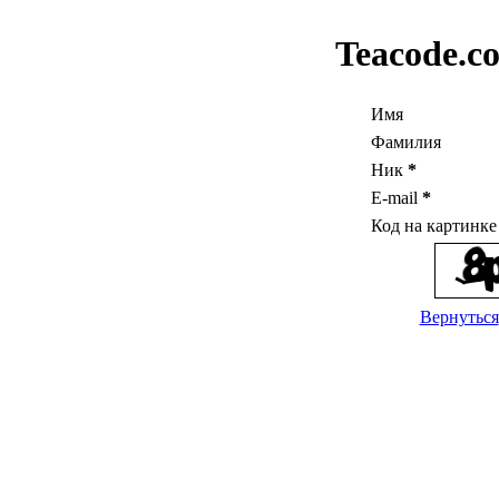
Teacode.c
Имя
Фамилия
Ник
*
E-mail
*
Код на картинк
Вернуться