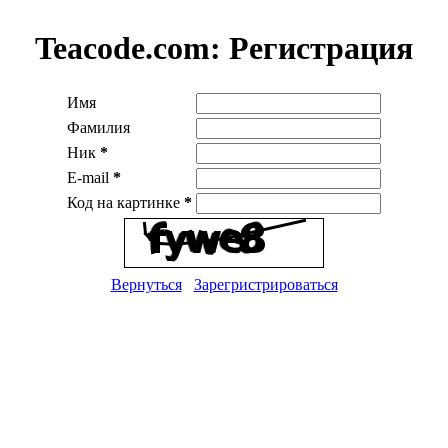
Teacode.com:
Регистрация
Имя
Фамилия
Ник
*
E-mail
*
Код на картинке
*
Вернуться
Зарегристрироваться