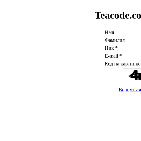
Teacode.c
Имя
Фамилия
Ник
*
E-mail
*
Код на картинк
Вернуться