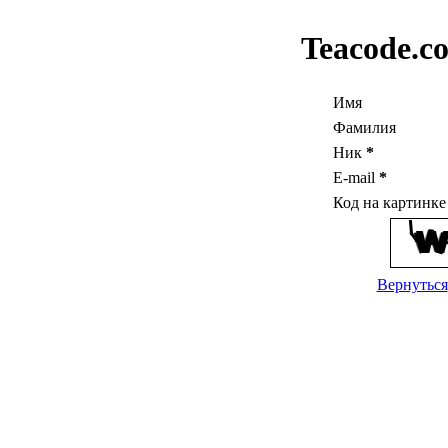
Teacode.c
Имя
Фамилия
Ник
*
E-mail
*
Код на картинк
Вернуться