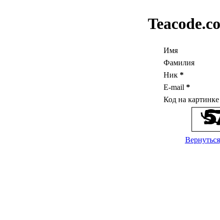
Teacode.c
Имя
Фамилия
Ник
*
E-mail
*
Код на картинк
Вернуться