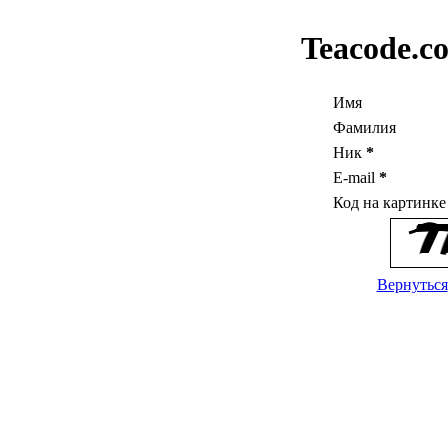
Teacode.c
Имя
Фамилия
Ник
*
E-mail
*
Код на картинк
Вернуться