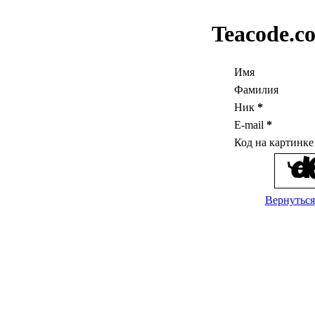
Teacode.c
Имя
Фамилия
Ник
*
E-mail
*
Код на картинк
Вернуться