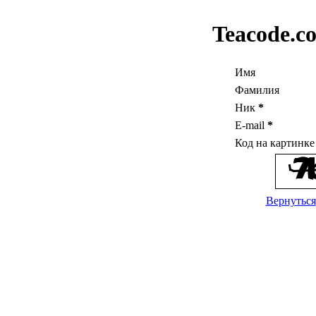
Teacode.c
Имя
Фамилия
Ник
*
E-mail
*
Код на картинк
Вернуться