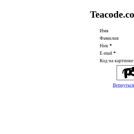
Teacode.c
Имя
Фамилия
Ник
*
E-mail
*
Код на картинк
Вернуться