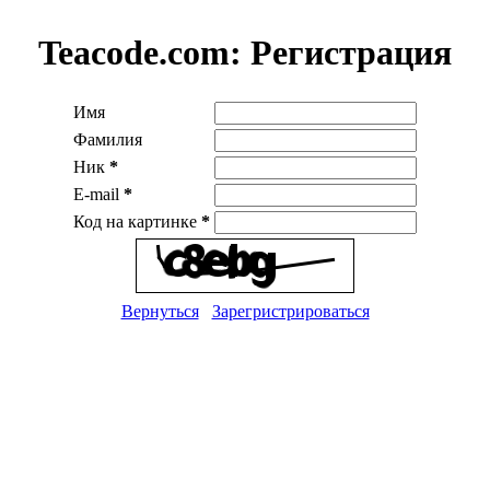
Teacode.com:
Регистрация
Имя
Фамилия
Ник
*
E-mail
*
Код на картинке
*
Вернуться
Зарегристрироваться