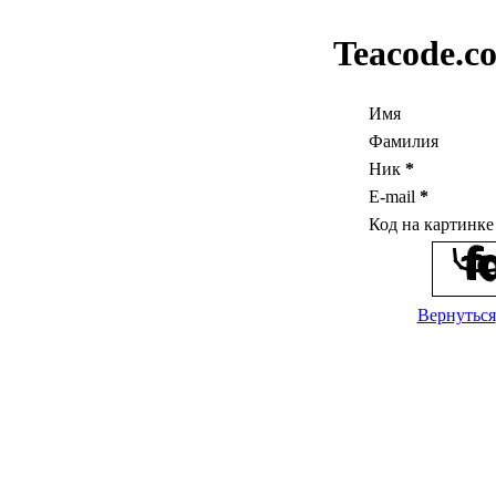
Teacode.c
Имя
Фамилия
Ник
*
E-mail
*
Код на картинк
Вернуться