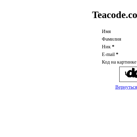
Teacode.c
Имя
Фамилия
Ник
*
E-mail
*
Код на картинк
Вернуться