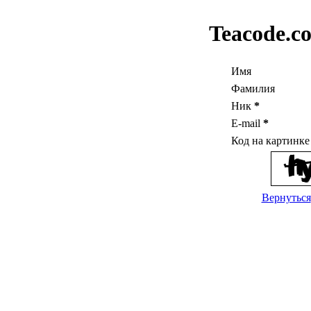
Teacode.c
Имя
Фамилия
Ник
*
E-mail
*
Код на картинк
Вернуться