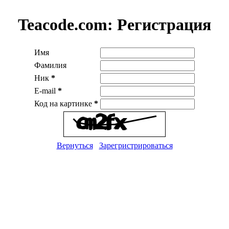
Teacode.com:
Регистрация
Имя
Фамилия
Ник
*
E-mail
*
Код на картинке
*
Вернуться
Зарегристрироваться