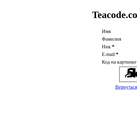
Teacode.c
Имя
Фамилия
Ник
*
E-mail
*
Код на картинк
Вернуться