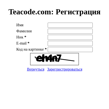
Teacode.com:
Регистрация
Имя
Фамилия
Ник
*
E-mail
*
Код на картинке
*
Вернуться
Зарегристрироваться