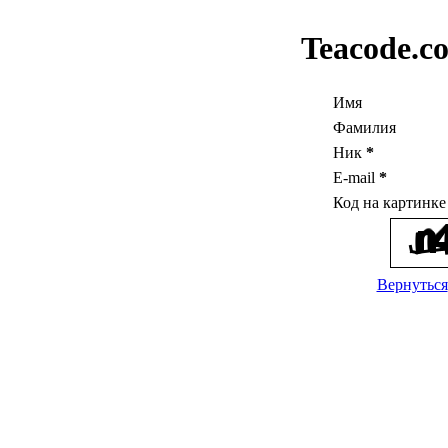
Teacode.c
Имя
Фамилия
Ник
*
E-mail
*
Код на картинк
Вернуться