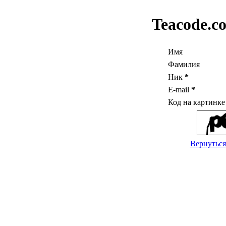
Teacode.c
Имя
Фамилия
Ник
*
E-mail
*
Код на картинк
Вернуться