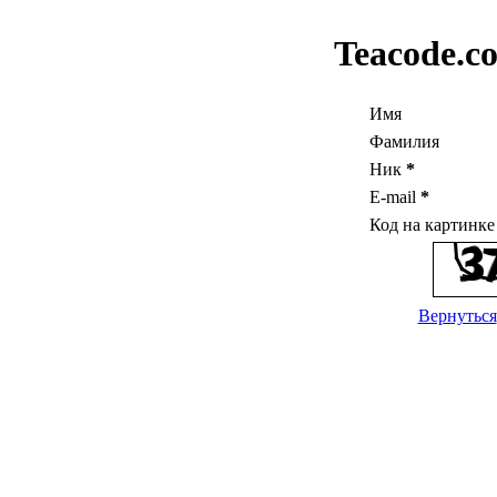
Teacode.c
Имя
Фамилия
Ник
*
E-mail
*
Код на картинк
Вернуться