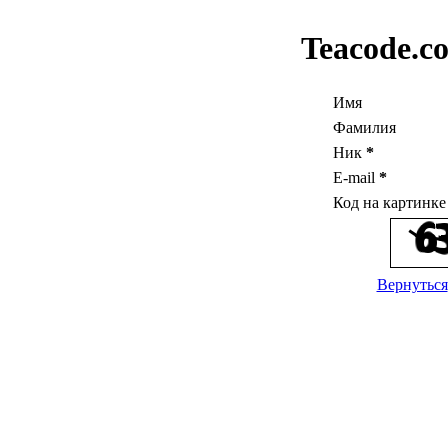
Teacode.c
Имя
Фамилия
Ник
*
E-mail
*
Код на картинк
Вернуться