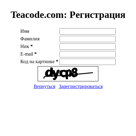
Teacode.com:
Регистрация
Имя
Фамилия
Ник
*
E-mail
*
Код на картинке
*
Вернуться
Зарегристрироваться